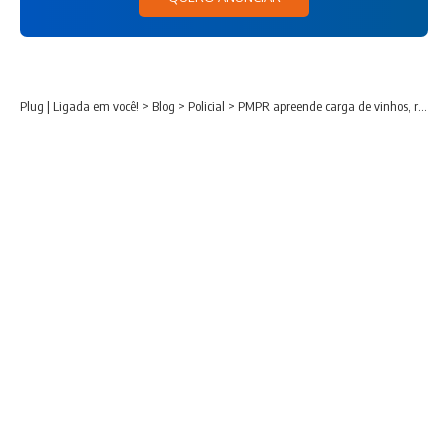
Plug | Ligada em você!
>
Blog
>
Policial
>
PMPR apreende carga de vinhos, recupera veículo furtado e realiza prisão no Sudoeste do Paraná