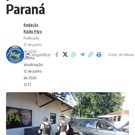
Paraná
Redação
Rádio Plug
Publicado:
12 de junho
de 2026
Compartilhar
3 min. de leitura
Ultima
atualização:
12 de junho
de 2026
12:21