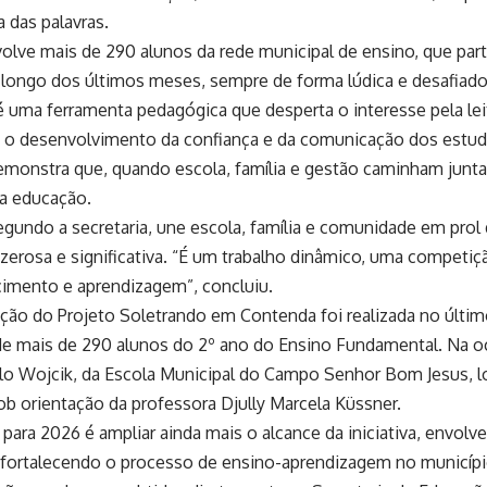
a das palavras.
olve mais de 290 alunos da rede municipal de ensino, que part
 longo dos últimos meses, sempre de forma lúdica e desafiado
 uma ferramenta pedagógica que desperta o interesse pela leit
ra o desenvolvimento da confiança e da comunicação dos estu
emonstra que, quando escola, família e gestão caminham junta
a educação.
 segundo a secretaria, une escola, família e comunidade em pro
zerosa e significativa. “É um trabalho dinâmico, uma competiç
imento e aprendizagem”, concluiu.
ição do Projeto Soletrando em Contenda foi realizada no últi
de mais de 290 alunos do 2º ano do Ensino Fundamental. Na oc
ulo Wojcik, da Escola Municipal do Campo Senhor Bom Jesus, 
b orientação da professora Djully Marcela Küssner.
 para 2026 é ampliar ainda mais o alcance da iniciativa, envo
 fortalecendo o processo de ensino-aprendizagem no municípi