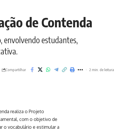
cação de Contenda
o, envolvendo estudantes,
ativa.
Compartilhar
2 min. de leitura
nda realiza o Projeto
damental, com o objetivo de
ar o vocabulário e estimular a