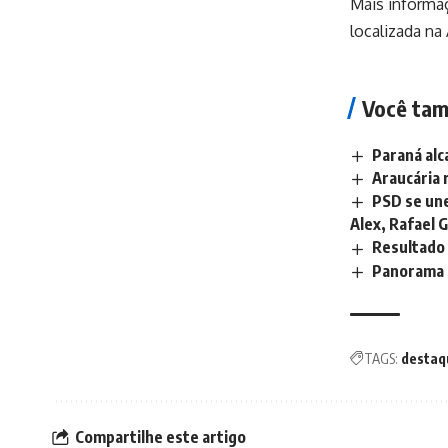
Mais informaç
localizada na
Você tam
Paraná alc
Araucária 
PSD se un
Alex, Rafael 
Resultado 
Panorama d
TAGS:
destaq
Compartilhe este artigo