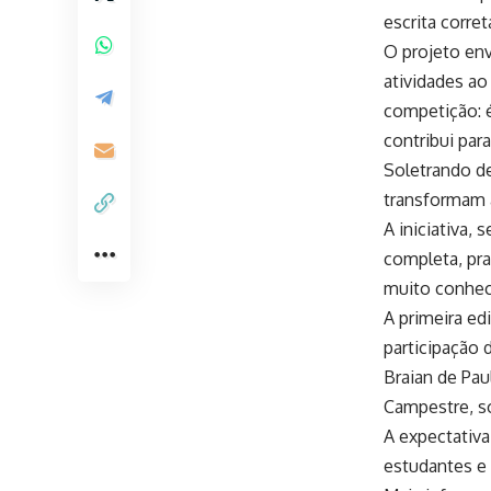
escrita corret
O projeto env
atividades ao
competição: é
contribui pa
Soletrando d
transformam 
A iniciativa,
completa, pra
muito conhec
A primeira ed
participação 
Braian de Pa
Campestre, so
A expectativa
estudantes e