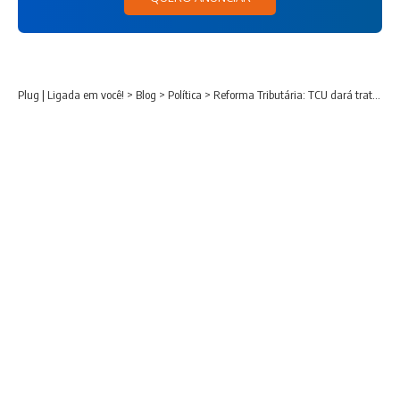
Plug | Ligada em você!
>
Blog
>
Política
>
Reforma Tributária: TCU dará tratamento urgente à definição das alíquotas do IBS e CBS