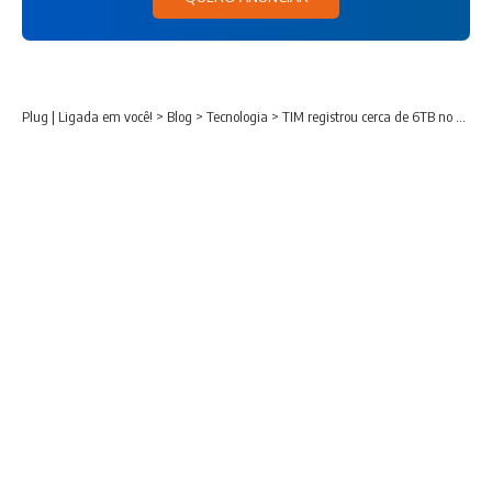
Plug | Ligada em você!
>
Blog
>
Tecnologia
>
TIM registrou cerca de 6TB no streaming na Copa do Mundo