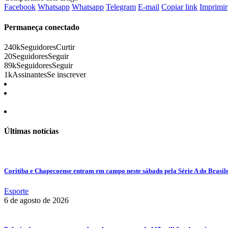
Facebook
Whatsapp
Whatsapp
Telegram
E-mail
Copiar link
Imprimir
Permaneça conectado
240k
Seguidores
Curtir
20
Seguidores
Seguir
89k
Seguidores
Seguir
1k
Assinantes
Se inscrever
Últimas notícias
Coritiba e Chapecoense entram em campo neste sábado pela Série A do Brasil
Esporte
6 de agosto de 2026