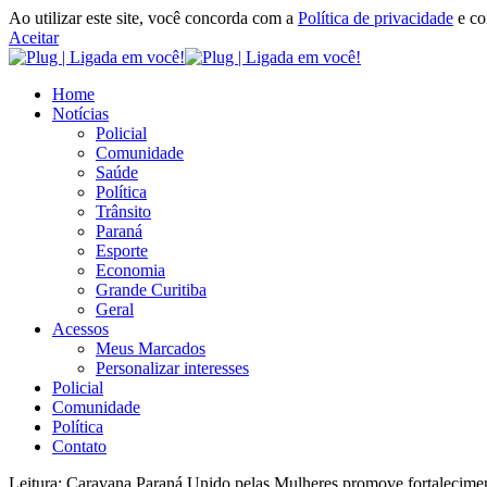
Ao utilizar este site, você concorda com a
Política de privacidade
e c
Aceitar
Home
Notícias
Policial
Comunidade
Saúde
Política
Trânsito
Paraná
Esporte
Economia
Grande Curitiba
Geral
Acessos
Meus Marcados
Personalizar interesses
Policial
Comunidade
Política
Contato
Leitura:
Caravana Paraná Unido pelas Mulheres promove fortaleciment