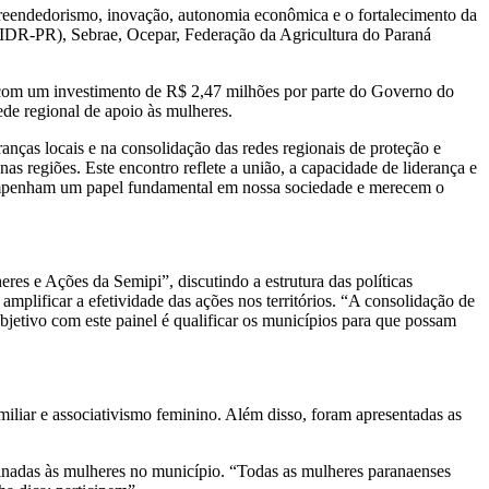
mpreendedorismo, inovação, autonomia econômica e o fortalecimento da
 (IDR-PR), Sebrae, Ocepar, Federação da Agricultura do Paraná
á com um investimento de R$ 2,47 milhões por parte do Governo do
ede regional de apoio às mulheres.
anças locais e na consolidação das redes regionais de proteção e
regiões. Este encontro reflete a união, a capacidade de liderança e
sempenham um papel fundamental em nossa sociedade e merecem o
res e Ações da Semipi”, discutindo a estrutura das políticas
mplificar a efetividade das ações nos territórios. “A consolidação de
jetivo com este painel é qualificar os municípios para que possam
miliar e associativismo feminino. Além disso, foram apresentadas as
estinadas às mulheres no município. “Todas as mulheres paranaenses