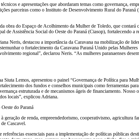
inéis técnicos e apresentações que abordaram temas como governança, e
uições parceiras como o Instituto de Desenvolvimento Rural do Paraná
ção da obra do Espaço de Acolhimento da Mulher de Toledo, que contar
al de Assistência Social do Oeste do Paraná (Ciasop), fortalecendo a r
iana Neris, destacou a importância da Caravana na mobilização de lider
emunhar o fortalecimento da Caravana Paraná Unido pelas Mulheres nas 
envolvimento regional”, declarou Neris. “As mulheres paranaenses de
ana Siuta Lemos, apresentou o painel “Governança de Política para Mulhe
rtalecimento dos fundos e conselhos municipais como ferramentas para a
vernança estruturada e de mecanismos ágeis de financiamento. Nosso ob
ndos locais”, explicou Adriana.
 Oeste do Paraná
s à geração de renda, empreendedorismo, cooperativismo, agricultura fa
 de Cascavel.
ce referências essenciais para a implementação de políticas públicas d