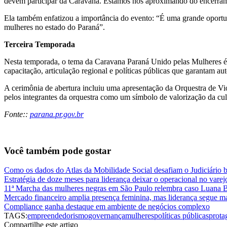
devem participar da Caravana. Estamos nos aproximando do encerrame
Ela também enfatizou a importância do evento: “É uma grande oportuni
mulheres no estado do Paraná”.
Terceira Temporada
Nesta temporada, o tema da Caravana Paraná Unido pelas Mulheres é “
capacitação, articulação regional e políticas públicas que garantam au
A cerimônia de abertura incluiu uma apresentação da Orquestra de Vi
pelos integrantes da orquestra como um símbolo de valorização da cul
Fonte::
parana.pr.gov.br
Você também pode gostar
Como os dados do Atlas da Mobilidade Social desafiam o Judiciário br
Estratégia de doze meses para liderança deixar o operacional no varej
11ª Marcha das mulheres negras em São Paulo relembra caso Luana Ba
Mercado financeiro amplia presença feminina, mas liderança segue m
Compliance ganha destaque em ambiente de negócios complexo
TAGS:
empreendedorismo
governança
mulheres
políticas públicas
prota
Compartilhe este artigo