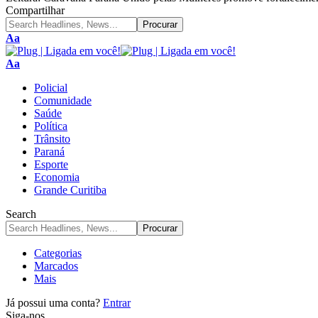
Compartilhar
Aa
Aa
Policial
Comunidade
Saúde
Política
Trânsito
Paraná
Esporte
Economia
Grande Curitiba
Search
Categorias
Marcados
Mais
Já possui uma conta?
Entrar
Siga-nos