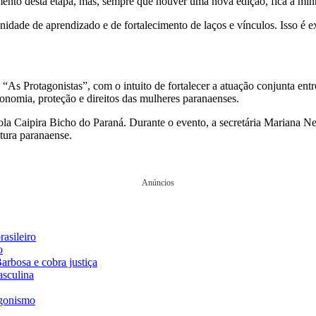
nto desta etapa, mas, sempre que houver uma nova edição, fica a minh
dade de aprendizado e de fortalecimento de laços e vínculos. Isso é e
As Protagonistas”, com o intuito de fortalecer a atuação conjunta ent
tonomia, proteção e direitos das mulheres paranaenses.
ola Caipira Bicho do Paraná. Durante o evento, a secretária Mariana N
tura paranaense.
Anúncios
asileiro
o
rbosa e cobra justiça
asculina
gonismo