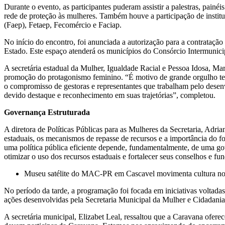
Durante o evento, as participantes puderam assistir a palestras, pa
rede de proteção às mulheres. Também houve a participação de instit
(Faep), Fetaep, Fecomércio e Faciap.
No início do encontro, foi anunciada a autorização para a contrata
Estado. Este espaço atenderá os municípios do Consórcio Intermunicip
A secretária estadual da Mulher, Igualdade Racial e Pessoa Idosa, Mar
promoção do protagonismo feminino. “É motivo de grande orgulho test
o compromisso de gestoras e representantes que trabalham pelo des
devido destaque e reconhecimento em suas trajetórias”, completou.
Governança Estruturada
A diretora de Políticas Públicas para as Mulheres da Secretaria, Adri
estaduais, os mecanismos de repasse de recursos e a importância do fo
uma política pública eficiente depende, fundamentalmente, de uma go
otimizar o uso dos recursos estaduais e fortalecer seus conselhos e fu
Museu satélite do MAC-PR em Cascavel movimenta cultura no
No período da tarde, a programação foi focada em iniciativas voltada
ações desenvolvidas pela Secretaria Municipal da Mulher e Cidadania
A secretária municipal, Elizabet Leal, ressaltou que a Caravana ofere