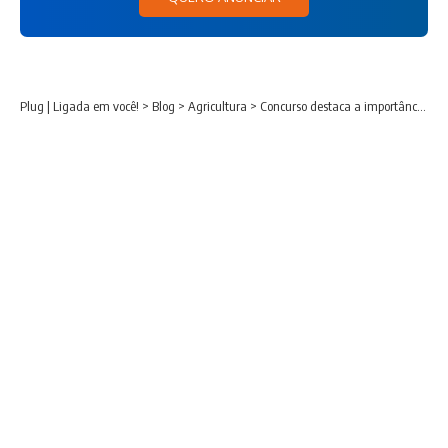
Plug | Ligada em você!
>
Blog
>
Agricultura
>
Concurso destaca a importância da capacitação técnica para minimizar perdas na colheita da soja