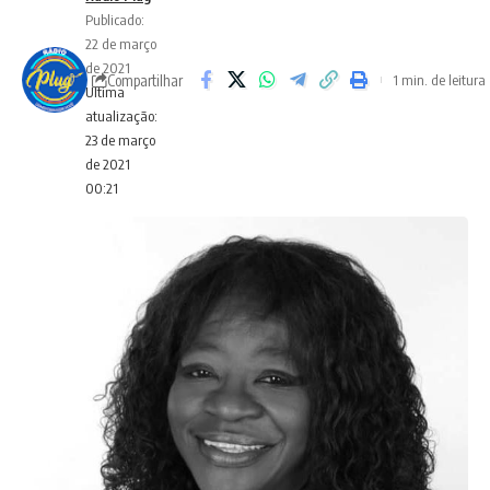
Publicado:
22 de março
de 2021
Compartilhar
1 min. de leitura
Ultima
atualização:
23 de março
de 2021
00:21