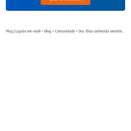
Plug | Ligada em você!
>
Blog
>
Comunidade
>
Dra. Elisa conhecida servidora municipal morre após sofrer um AVC