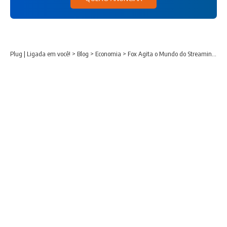
Plug | Ligada em você!
>
Blog
>
Economia
>
Fox Agita o Mundo do Streaming com Aquisição da Roku por Cerca de US$ 22 Bilhões