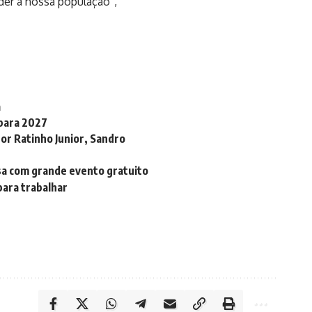
der a nossa população”,
a
 para 2027
r Ratinho Junior, Sandro
sa com grande evento gratuito
para trabalhar