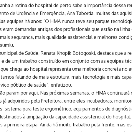
ha a rotina do hospital de perto sabe a importância dessa re
nto de Urgência e Emergência, Ana Taborda, muitas das aqui
las equipes há anos: “O HMA nunca teve seu parque tecnológ
 eram demandas antigas dos profissionais que estão na linha 
a mais segurança, mais qualidade assistencial e melhores cond
esumiu.
municipal de Saúde, Renata Knopik Botogoski, destaca que a r
 e de um trabalho construído em conjunto com as equipes téc
que chega ao hospital representa uma melhoria concreta no 
tamos falando de mais estrutura, mais tecnologia e mais cap
rviço público de saúde”, enfatizou.
não param por aqui. Nas próximas semanas, o HMA continuará
já adquiridos pela Prefeitura, entre eles incubadoras, monito
es, sistema para teste ergométrico, equipamentos de diagnósti
destinados à ampliação da capacidade assistencial do hospital.
s a primeira etapa. Ainda há muito trabalho pela frente, mas 