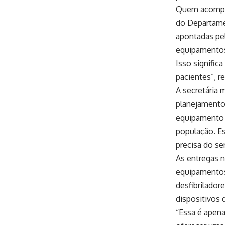
Quem acompan
do Departame
apontadas pe
equipamentos
Isso signific
pacientes”, r
A secretária 
planejamento
equipamento 
população. Es
precisa do se
As entregas 
equipamentos 
desfibrilador
dispositivos 
“Essa é apena