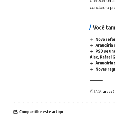
oferecer uma 
concluiu o pr
Você tam
Novo refor
Araucária 
PSD se un
Alex, Rafael 
Araucária 
Novas regr
TAGS:
araucá
Compartilhe este artigo