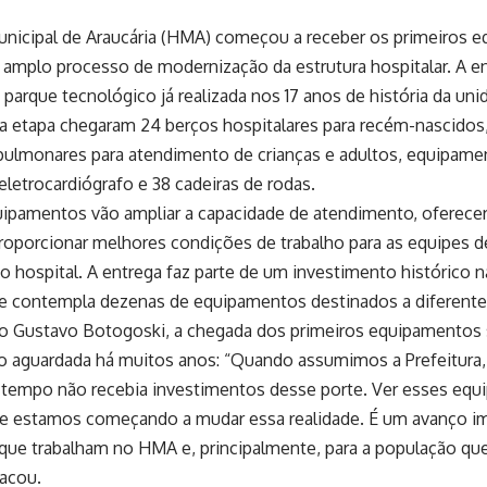
unicipal de Araucária (HMA) começou a receber os primeiros 
amplo processo de modernização da estrutura hospitalar. A en
parque tecnológico já realizada nos 17 anos de história da uni
a etapa chegaram 24 berços hospitalares para recém-nascidos,
pulmonares para atendimento de crianças e adultos, equipamen
 eletrocardiógrafo e 38 cadeiras de rodas.
ipamentos vão ampliar a capacidade de atendimento, oferecer
proporcionar melhores condições de trabalho para as equipes 
o hospital. A entrega faz parte de um investimento histórico 
que contempla dezenas de equipamentos destinados a diferent
to Gustavo Botogoski, a chegada dos primeiros equipamentos 
o aguardada há muitos anos: “Quando assumimos a Prefeitura
 tempo não recebia investimentos desse porte. Ver esses eq
ue estamos começando a mudar essa realidade. É um avanço im
 que trabalham no HMA e, principalmente, para a população q
tacou.