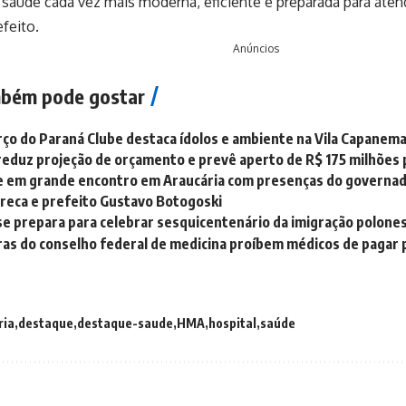
saúde cada vez mais moderna, eficiente e preparada para aten
efeito.
Anúncios
bém pode gostar
ço do Paraná Clube destaca ídolos e ambiente na Vila Capanem
reduz projeção de orçamento e prevê aperto de R$ 175 milhões
e em grande encontro em Araucária com presenças do governado
Greca e prefeito Gustavo Botogoski
se prepara para celebrar sesquicentenário da imigração polone
as do conselho federal de medicina proíbem médicos de pagar 
ria
destaque
destaque-saude
HMA
hospital
saúde