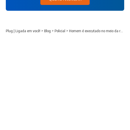
Plug | Ligada em você!
>
Blog
>
Policial
>
Homem é executado no meio da rua na CIC em Curitiba