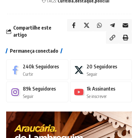
TAGS:
Curitiba
destaque
policial
Compartilhe este
artigo
Permaneça conectado
240k
Seguidores
20
Seguidores
Curtir
Seguir
89k
Seguidores
1k
Assinantes
Seguir
Se inscrever