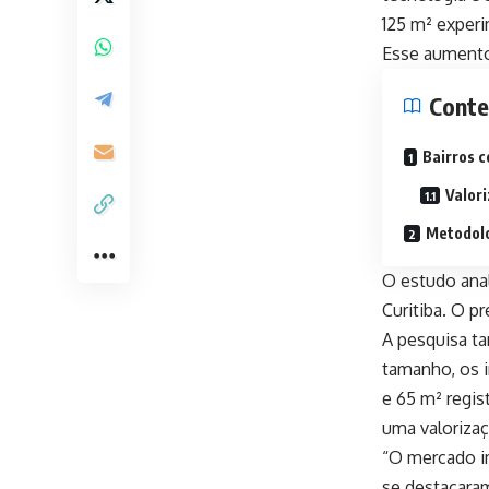
125 m² exper
Esse aumento 
Cont
Bairros c
Valor
Metodolo
O estudo anal
Curitiba. O p
A pesquisa ta
tamanho, os 
e 65 m² regis
uma valorizaç
“O mercado i
se destacaram