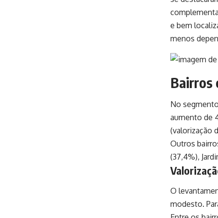
complementa q
e bem locali
menos depend
Bairros 
No segmento d
aumento de 47
(valorização 
Outros bairro
(37,4%), Jard
Valorizaç
O levantamen
modesto. Para
Entre os bair