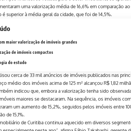
imentaram uma valorização média de 16,6% em comparação ao
é superior à média geral da cidade, que foi de 14,5%.
eúdo
om maior valorização de imóveis grandes
ização de imóveis compactos
gia do estudo
isou cerca de 33 mil anúncios de imóveis publicados nas princi
reço médio dos imóveis acima de 125 m² alcançou R$ 1,82 milh
mbém indicou que, embora a valorização tenha sido observada
imóveis maiores se destacaram. Na sequência, os imóveis com
traram um aumento de 15,2%, seguidos pelos imóveis entre 100
ão de 15,1%.
mobiliário de Curitiba continua aquecido em diversos segmen
 especialmente neste ano”, afirma Fábio Takahashi, gerente d