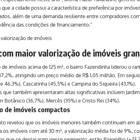
ue a cidade possui a característica de preferência por imóv
zados, além de uma demanda resiliente entre compradores com 
ência das condições de financiamento.”
com maior valorização de imóveis gra
e imóveis acima de 125 m², o bairro Fazendinha liderou o ran
,2%, atingindo um preço médio de R$ 1,05 milhão. Em seguida
de 46,3%), Cascatinha (45,5%) e Campina do Siqueira (43,1%).
s que também apresentaram altas significativas incluem Jardim
im Botânico (36,7%), Mercês (35%) e Cristo Rei (34%).
ão de imóveis compactos
to revelou que os imóveis menores também continuam em al
 os imóveis com até 30 m², a valorização média foi de 9%, co
ros que se destacaram nesse segmento, estão Bigorrilho (+23,2