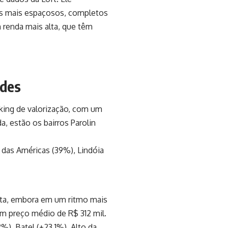
eis mais espaçosos, completos
renda mais alta, que têm
ndes
king de valorização, com um
, estão os bairros Parolin
 das Américas (39%), Lindóia
ta, embora em um ritmo mais
m preço médio de R$ 312 mil.
%), Batel (+23,1%), Alto da