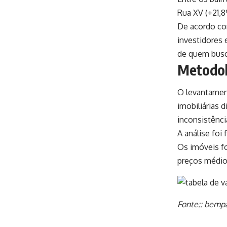
Rua XV (+21,8
De acordo co
investidores 
de quem busc
Metodol
O levantament
imobiliárias 
inconsistênci
A análise foi
Os imóveis f
preços médio
Fonte::
bempa