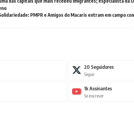
 uma das capitais que mais recebeu imigrantes; especialista da U
eno
Solidariedade: PMPR e Amigos do Macaris entram em campo cont
20
Seguidores
Seguir
1k
Assinantes
Se inscrever