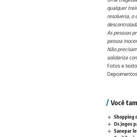
qualquer trei
resolveria, o
descontrolad
As pessoas pr
pessoa inocen
Não precisam
solidariza co
Fotos e texto
Depoimentos
Você tam
Shopping d
Os jogos p
Sanepar le