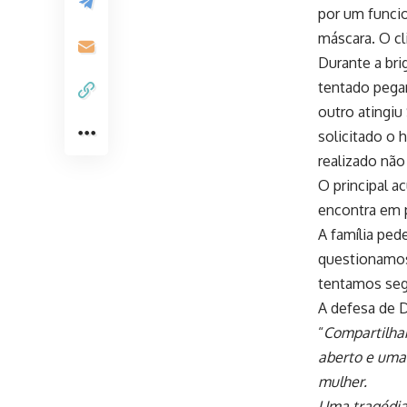
por um funcio
máscara. O cl
Durante a bri
tentado pegar
outro atingi
solicitado o
realizado não 
O principal a
encontra em p
A família ped
questionamos
tentamos segu
A defesa de 
“
Compartilham
aberto e uma 
mulher.
Uma tragédia