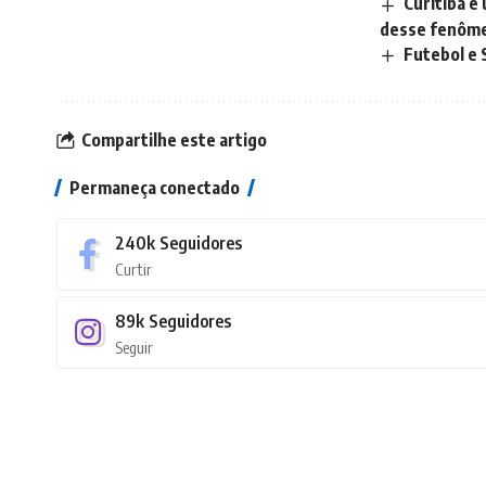
Curitiba é
desse fenôm
Futebol e 
Compartilhe este artigo
Permaneça conectado
240k
Seguidores
Curtir
89k
Seguidores
Seguir