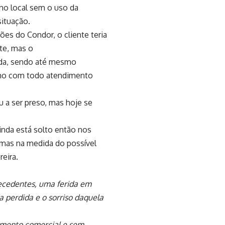
r no local sem o uso da
situação.
ões do Condor, o cliente teria
te, mas o
dida, sendo até mesmo
smo com todo atendimento
u a ser preso, mas hoje se
ainda está solto então nos
mas na medida do possível
eira.
recedentes, uma ferida em
a perdida e o sorriso daquela
cimento comercial e sem