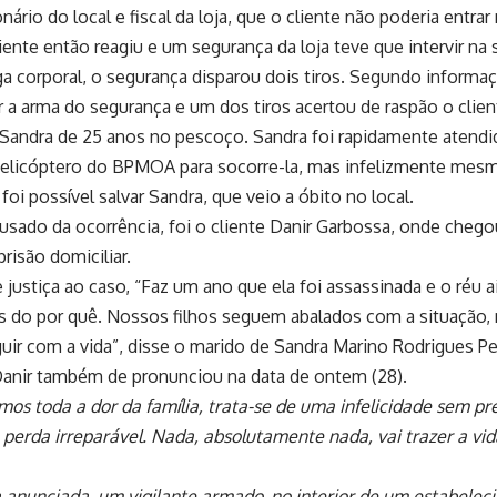
nário do local e fiscal da loja, que o cliente não poderia entra
iente então reagiu e um segurança da loja teve que intervir na 
ga corporal, o segurança disparou dois tiros. Segundo informaç
 a arma do segurança e um dos tiros acertou de raspão o clien
u Sandra de 25 anos no pescoço. Sandra foi rapidamente aten
 helicóptero do BPMOA para socorre-la, mas infelizmente me
foi possível salvar Sandra, que veio a óbito no local.
cusado da ocorrência, foi o cliente Danir Garbossa, onde chego
risão domiciliar.
e justiça ao caso, “Faz um ano que ela foi assassinada e o réu 
 do por quê. Nossos filhos seguem abalados com a situação, 
ir com a vida”, disse o marido de Sandra Marino Rodrigues Per
Danir também de pronunciou na data de ontem (28).
os toda a dor da família, trata-se de uma infelicidade sem p
perda irreparável. Nada, absolutamente nada, vai trazer a vid
 anunciada, um vigilante armado, no interior de um estabele