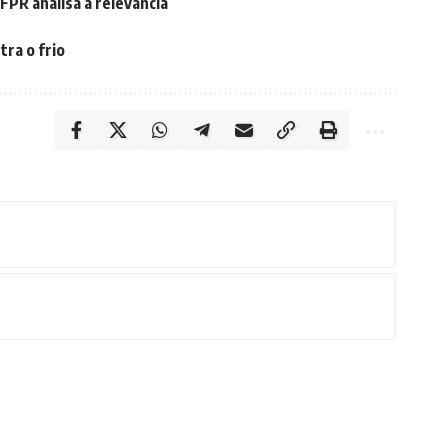
FPR analisa a relevância
ra o frio