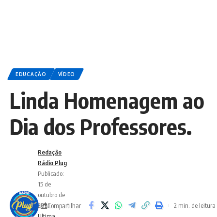
EDUCAÇÃO
VÍDEO
Linda Homenagem ao
Dia dos Professores.
Redação
Rádio Plug
Publicado:
15 de
outubro de
Compartilhar
2021
2 min. de leitura
Ultima