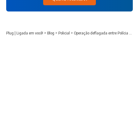
Plug | Ligada em você!
>
Blog
>
Policial
>
Operação deflagada entre Polícia Civil e PRF cumprem mandados em Araucária e outras cidades da região.