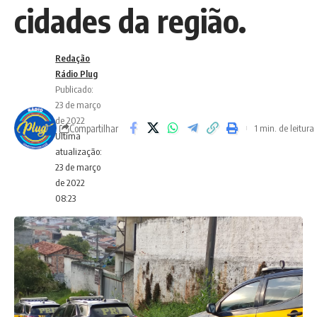
cidades da região.
Redação
Rádio Plug
Publicado:
23 de março
de 2022
Compartilhar
1 min. de leitura
Ultima
atualização:
23 de março
de 2022
08:23