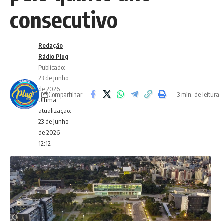
consecutivo
Redação
Rádio Plug
Publicado:
23 de junho
de 2026
Compartilhar
3 min. de leitura
Ultima
atualização:
23 de junho
de 2026
12:12