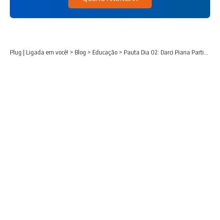
Plug | Ligada em você!
>
Blog
>
Educação
>
Pauta Dia 02: Darci Piana Participa da Abertura da Reunião Nacional do Consed em Foz do Iguaçu