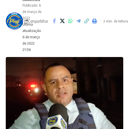
Publicado: 6
de março de
2022
Compartilhar
2 min. de leitura
Ultima
atualização:
6 de março
de 2022
21:06