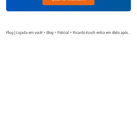
Plug | Ligada em você!
>
Blog
>
Policial
>
Ricardo Kusch entra em óbito após ser alvejado em viagem para São Paulo