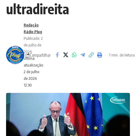
ultradireita
Redação
Rádio Plug
Publicado: 2
de julho de
2026
Compartilhar
7 min. de leitura
Ultima
atualização:
2 de julho
de 2026
12:30