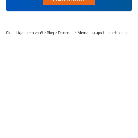
Plug | Ligada em você!
>
Blog
>
Economia
>
Alemanha aposta em choque de gestão para revitalizar economia e afastar eleitorado da ultradireita