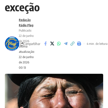
exceção
Redação
Rádio Plug
Publicado:
22 de junho
de 2026
Compartilhar
4 min. de leitura
Ultima
atualização:
22 de junho
de 2026
00:13