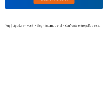
Plug | Ligada em você!
>
Blog
>
Internacional
>
Confronto entre polícia e camponeses na Bolívia marca primeira grande ação sob estado de exceção