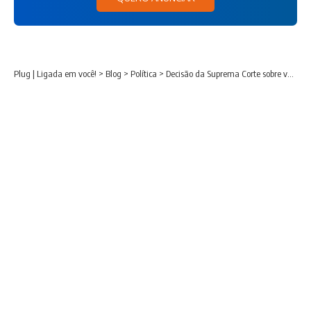
Plug | Ligada em você!
>
Blog
>
Política
>
Decisão da Suprema Corte sobre voto por correio dificulta planos eleitorais de Trump