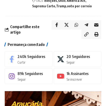
TAGS:
eleições
SAVE America Act
Suprema Corte
Trump
voto por correio
Compartilhe este
artigo
Permaneça conectado
240k
Seguidores
20
Seguidores
Curtir
Seguir
89k
Seguidores
1k
Assinantes
Seguir
Se inscrever