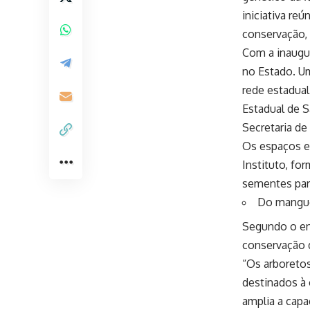
iniciativa re
conservação,
Com a inaugu
no Estado. Um
rede estadual
Estadual de S
Secretaria d
Os espaços es
Instituto, fo
sementes par
Do mangue 
Segundo o eng
conservação d
“Os arboreto
destinados à
amplia a capa