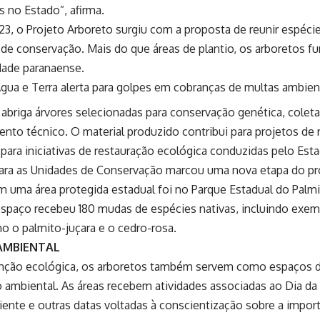
 no Estado”, afirma.
3, o Projeto Arboreto surgiu com a proposta de reunir espéci
de conservação. Mais do que áreas de plantio, os arboretos 
dade paranaense.
Água e Terra alerta para golpes em cobranças de multas ambien
abriga árvores selecionadas para conservação genética, colet
to técnico. O material produzido contribui para projetos de 
para iniciativas de restauração ecológica conduzidas pelo Est
ara as Unidades de Conservação marcou uma nova etapa do pr
 uma área protegida estadual foi no Parque Estadual do Palmit
spaço recebeu 180 mudas de espécies nativas, incluindo exe
o o palmito-juçara e o cedro-rosa.
AMBIENTAL
nção ecológica, os arboretos também servem como espaços 
o ambiental. As áreas recebem atividades associadas ao Dia da
nte e outras datas voltadas à conscientização sobre a impor