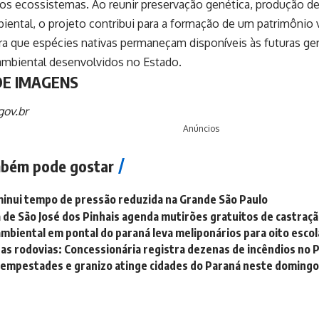
os ecossistemas. Ao reunir preservação genética, produção d
ental, o projeto contribui para a formação de um patrimônio v
ra que espécies nativas permaneçam disponíveis às futuras ge
ambiental desenvolvidos no Estado.
DE IMAGENS
.gov.br
Anúncios
bém pode gostar
inui tempo de pressão reduzida na Grande São Paulo
 de São José dos Pinhais agenda mutirões gratuitos de castraç
mbiental em pontal do paraná leva meliponários para oito escol
as rodovias: Concessionária registra dezenas de incêndios no 
tempestades e granizo atinge cidades do Paraná neste doming