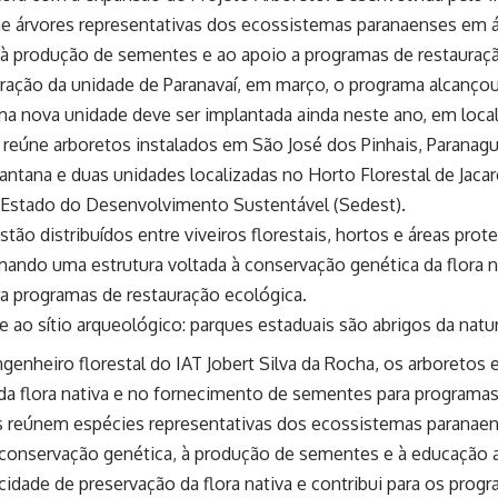
úne árvores representativas dos ecossistemas paranaenses em 
 à produção de sementes e ao apoio a programas de restauraçã
ração da unidade de Paranavaí, em março, o programa alcanço
a nova unidade deve ser implantada ainda neste ano, em local 
 reúne arboretos instalados em São José dos Pinhais, Paranaguá,
antana e duas unidades localizadas no Horto Florestal de Jacar
e Estado do Desenvolvimento Sustentável (Sedest).
tão distribuídos entre viveiros florestais, hortos e áreas prot
rmando uma estrutura voltada à conservação genética da flora 
a programas de restauração ecológica.
ao sítio arqueológico: parques estaduais são abrigos da nat
enheiro florestal do IAT Jobert Silva da Rocha, os arboretos
a flora nativa e no fornecimento de sementes para programas
s reúnem espécies representativas dos ecossistemas parana
 conservação genética, à produção de sementes e à educação 
cidade de preservação da flora nativa e contribui para os prog