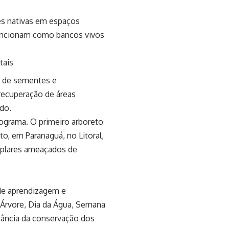
es nativas em espaços
funcionam como bancos vivos
tais
a de sementes e
recuperação de áreas
ado.
ograma. O primeiro arboreto
o, em Paranaguá, no Litoral,
mplares ameaçados de
de aprendizagem e
 Árvore, Dia da Água, Semana
tância da conservação dos