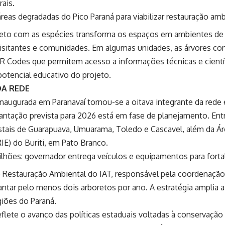
rais.
áreas degradadas do Pico Paraná para viabilizar restauração amb
eto com as espécies transforma os espaços em ambientes de e
visitantes e comunidades. Em algumas unidades, as árvores co
QR Codes que permitem acesso a informações técnicas e cientí
otencial educativo do projeto.
DA REDE
naugurada em Paranavaí tornou-se a oitava integrante da rede 
ntação prevista para 2026 está em fase de planejamento. Entr
estais de Guarapuava, Umuarama, Toledo e Cascavel, além da Á
IE) do Buriti, em Pato Branco.
lhões: governador entrega veículos e equipamentos para forta
 Restauração Ambiental do IAT, responsável pela coordenação
ntar pelo menos dois arboretos por ano. A estratégia amplia a
giões do Paraná.
flete o avanço das políticas estaduais voltadas à conservação 