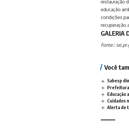
restauração d
educação ambi
condições pa
recuperação 
GALERIA 
Fonte::
iat.pr
Você tam
Sabesp dim
Prefeitura
Educação a
Cuidados n
Alerta de 