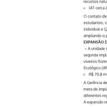
recursos natu
IAT cerca 
O contato dir
estudantes, 
individual e 
ampliando o p
EXPANSÃO 
– A unidade i
segunda impla
viveiros flor
Ecológico (AR
R$ 70,8 mi
A Gerência de
meta de impla
diferentes re
A expansão re