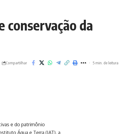
e conservação da
Compartilhar
5 min. de leitura
tivas e do patrimônio
tituto Água e Terra (IAT), a