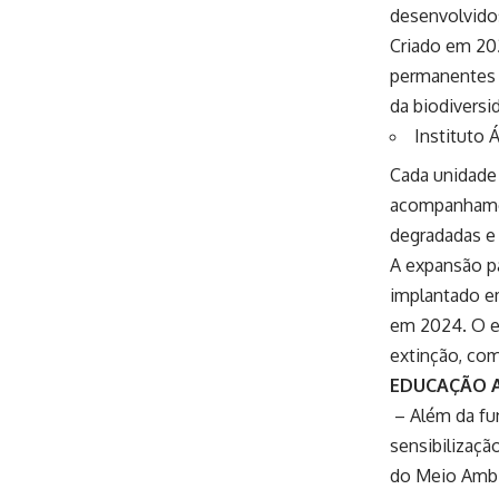
desenvolvidos
Criado em 202
permanentes 
da biodiversi
Instituto 
Cada unidade 
acompanhamen
degradadas e 
A expansão p
implantado em
em 2024. O e
extinção, com
EDUCAÇÃO 
– Além da fu
sensibilizaçã
do Meio Ambie