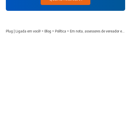
Plug | Ligada em você!
>
Blog
>
Política
>
Em nota, assessores de vereador em Araucária pedem a conta