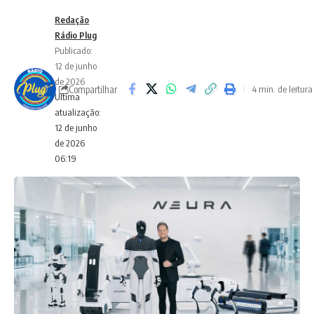
Redação
Rádio Plug
Publicado:
12 de junho
de 2026
Compartilhar
4 min. de leitura
Ultima
atualização:
12 de junho
de 2026
06:19