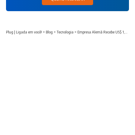
Plug | Ligada em você!
>
Blog
>
Tecnologia
>
Empresa Alemã Recebe US$ 1,4 Bilhão de Amazon e Nvidia Para Desenvolver Robôs com IA