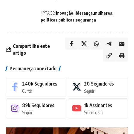
TAGS:
inovação
liderança
mulheres
políticas públicas
segurança
Compartilhe este
artigo
Permaneça conectado
240k
Seguidores
20
Seguidores
Curtir
Seguir
89k
Seguidores
1k
Assinantes
Seguir
Se inscrever