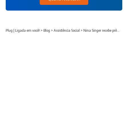
Plug | Ligada em você!
>
Blog
>
Assistência Social
>
Nina Singer recebe prêmio nacional por projeto de proteção às mulheres