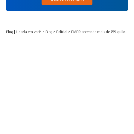
Plug | Ligada em você!
>
Blog
>
Policial
>
PMPR apreende mais de 759 quilos de maconha durante operação em São Mateus do Sul