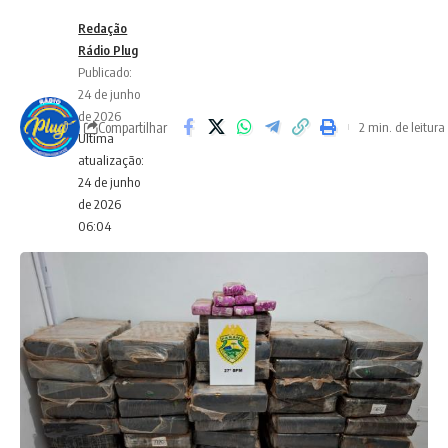
Redação
Rádio Plug
Publicado:
24 de junho
de 2026
Compartilhar
2 min. de leitura
Ultima
atualização:
24 de junho
de 2026
06:04