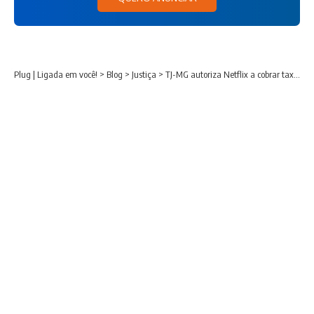
Plug | Ligada em você!
>
Blog
>
Justiça
>
TJ-MG autoriza Netflix a cobrar taxa por compartilhamento de senhas