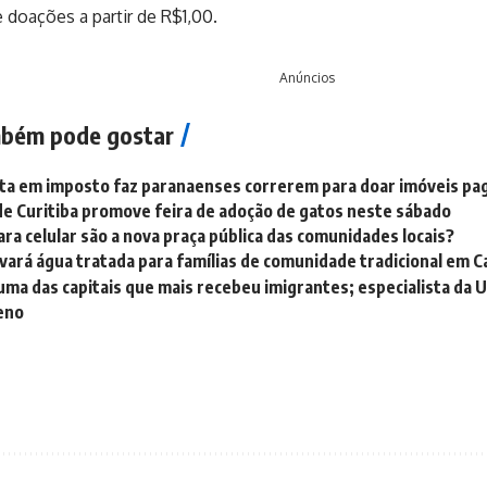
e doações a partir de R$1,00.
Anúncios
bém pode gostar
alta em imposto faz paranaenses correrem para doar imóveis p
e Curitiba promove feira de adoção de gatos neste sábado
ara celular são a nova praça pública das comunidades locais?
vará água tratada para famílias de comunidade tradicional em C
 uma das capitais que mais recebeu imigrantes; especialista da U
eno