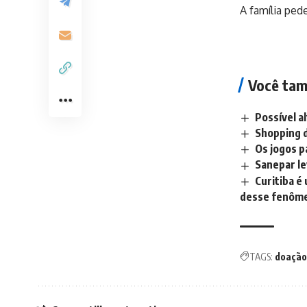
A família ped
Você tam
Possível 
Shopping d
Os jogos p
Sanepar le
Curitiba é
desse fenôm
TAGS:
doação