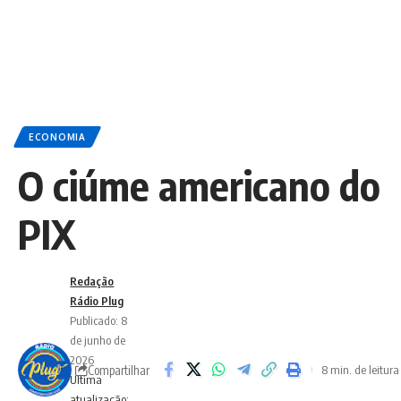
ECONOMIA
O ciúme americano do
PIX
Redação
Rádio Plug
Publicado: 8
de junho de
2026
Compartilhar
8 min. de leitura
Ultima
atualização: