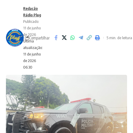
Redação
Rádio Plug
Publicado:
11 de junho
de 2026
Compartilhar
5 min. de leitura
Ultima
atualização:
11 de junho
de 2026
06:30