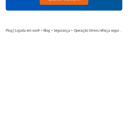
Plug | Ligada em você!
>
Blog
>
Segurança
>
Operação Omnis reforça segurança em 89 municípios da região Norte do Paraná