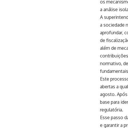
os mecanismos
a análise iso
A superintend
a sociedade n
aprofundar, c
de fiscalizaç
além de mecan
contribuiçõe
normativo, de
fundamentais
Este processo
abertas a qua
agosto. Após
base para ide
regulatória.
Esse passo da
e garantir a 