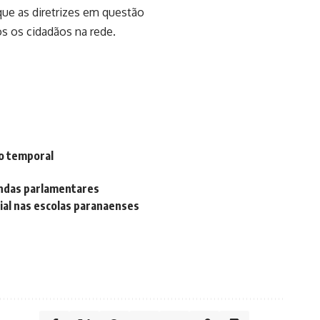
que as diretrizes em questão
os os cidadãos na rede.
co temporal
endas parlamentares
ial nas escolas paranaenses