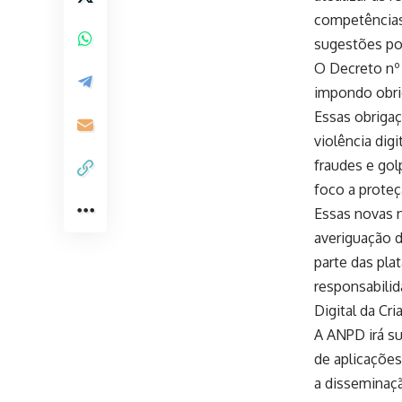
competências
sugestões pod
O Decreto nº 
impondo obrig
Essas obriga
violência dig
fraudes e gol
foco a proteç
Essas novas n
averiguação d
parte das pla
responsabilid
Digital da Cr
A ANPD irá s
de aplicações
a disseminaç