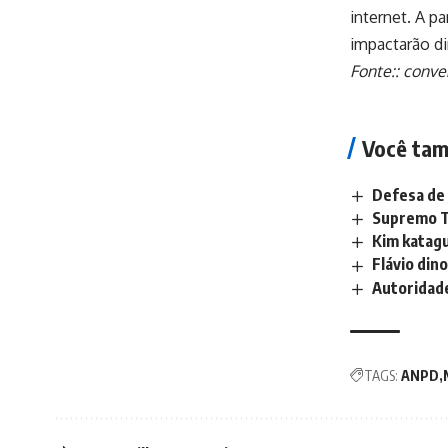
internet. A p
impactarão di
Fonte::
conve
Você tam
Defesa de 
Supremo Tr
Kim katagu
Flávio din
Autoridade
TAGS:
ANPD