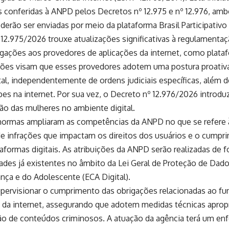
 conferidas à ANPD pelos Decretos nº 12.975 e nº 12.976, amb
erão ser enviadas por meio da plataforma Brasil Participativo 
12.975/2026 trouxe atualizações significativas à regulamentaçã
ações aos provedores de aplicações da internet, como platafo
ções visam que esses provedores adotem uma postura proativ
ital, independentemente de ordens judiciais específicas, além
pes na internet. Por sua vez, o Decreto nº 12.976/2026 introd
ão das mulheres no ambiente digital.
ormas ampliaram as competências da ANPD no que se refere à 
e infrações que impactam os direitos dos usuários e o cumpr
taformas digitais. As atribuições da ANPD serão realizadas de 
ades já existentes no âmbito da Lei Geral de Proteção de Dad
iança e do Adolescente (ECA Digital).
upervisionar o cumprimento das obrigações relacionadas ao 
 da internet, assegurando que adotem medidas técnicas apropri
ão de conteúdos criminosos. A atuação da agência terá um en