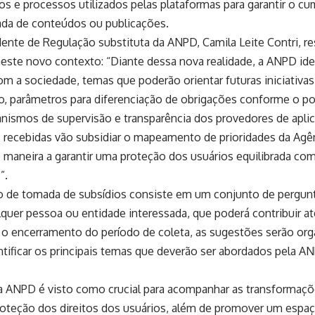
 e processos utilizados pelas plataformas para garantir o cu
lada de conteúdos ou publicações.
ente de Regulação substituta da ANPD, Camila Leite Contri, re
este novo contexto: “Diante dessa nova realidade, a ANPD ide
om a sociedade, temas que poderão orientar futuras iniciativas 
ão, parâmetros para diferenciação de obrigações conforme o por
ismos de supervisão e transparência dos provedores de aplic
s recebidas vão subsidiar o mapeamento de prioridades da Agê
 maneira a garantir uma proteção dos usuários equilibrada com
”.
 de tomada de subsídios consiste em um conjunto de pergunta
lquer pessoa ou entidade interessada, que poderá contribuir até
 o encerramento do período de coleta, as sugestões serão org
ntificar os principais temas que deverão ser abordados pela 
 ANPD é visto como crucial para acompanhar as transformaçõe
proteção dos direitos dos usuários, além de promover um espaç