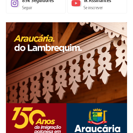
89k
Seguidores
1k
Assinantes
Seguir
Se inscrever