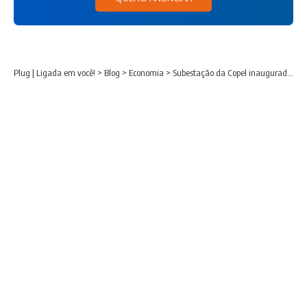
Plug | Ligada em você!
>
Blog
>
Economia
>
Subestação da Copel inaugurada em Maringá traz mais eficiência ao fornecimento de energia