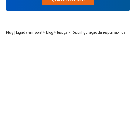
Plug | Ligada em você!
>
Blog
>
Justiça
>
Reconfiguração da responsabilidade civil dos provedores de aplicação: uma análise crítica do Tema 987/STF