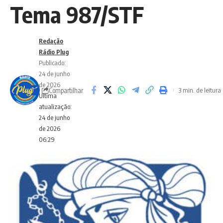
Tema 987/STF
Redação
Rádio Plug
Publicado:
24 de junho
de 2026
Compartilhar
3 min. de leitura
Ultima
atualização:
24 de junho
de 2026
06:29