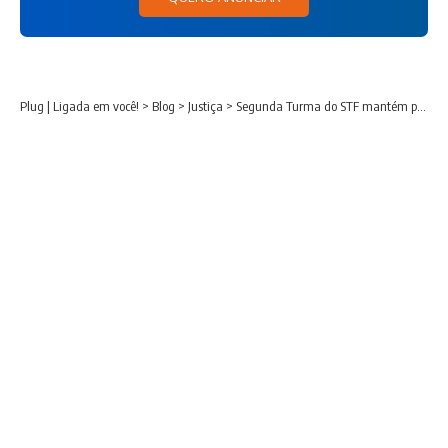
Plug | Ligada em você!
>
Blog
>
Justiça
>
Segunda Turma do STF mantém prisões de pai e primo de banqueiro investigado